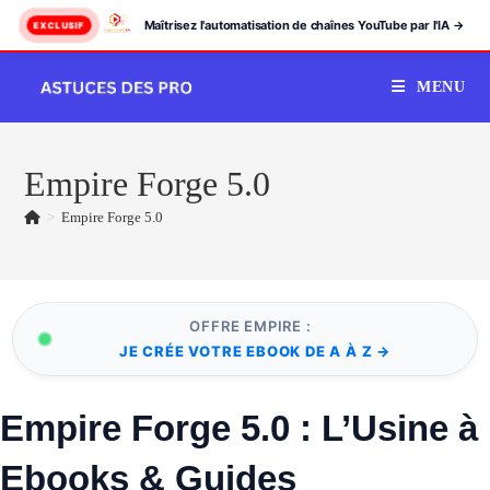
Maîtrisez l'automatisation de chaînes YouTube par l'IA →
EXCLUSIF
Skip
MENU
to
content
Empire Forge 5.0
>
Empire Forge 5.0
OFFRE EMPIRE :
JE CRÉE VOTRE EBOOK DE A À Z →
Empire Forge 5.0 : L’Usine à
Ebooks & Guides