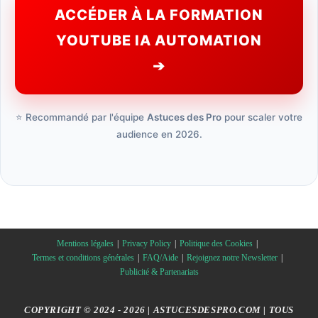
ACCÉDER À LA FORMATION
YOUTUBE IA AUTOMATION
➔
⭐ Recommandé par l'équipe
Astuces des Pro
pour scaler votre
audience en 2026.
Mentions légales
Privacy Policy
Politique des Cookies
Termes et conditions générales
FAQ/Aide
Rejoignez notre Newsletter
Publicité & Partenariats
COPYRIGHT © 2024 - 2026 | ASTUCESDESPRO.COM | TOUS