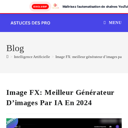
Maîtrisez l'automatisation de chaînes YouTu
EXCLUSIF
Skip
MENU
to
content
Blog
>
Intelligence Artificielle
>
Image FX: meilleur générateur d’images par IA
Image FX: Meilleur Générateur
D’images Par IA En 2024