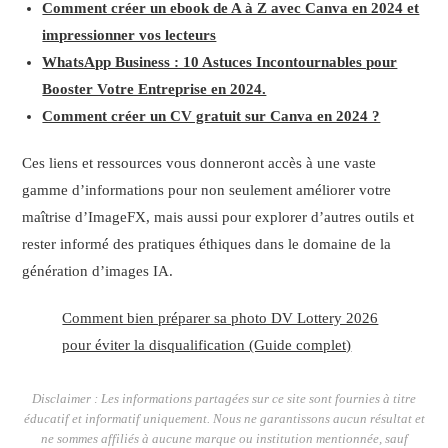
Comment créer un ebook de A à Z avec Canva en 2024 et
impressionner vos lecteurs
WhatsApp Business : 10 Astuces Incontournables pour
Booster Votre Entreprise en 2024.
Comment créer un CV gratuit sur Canva en 2024 ?
Ces liens et ressources vous donneront accès à une vaste
gamme d’informations pour non seulement améliorer votre
maîtrise d’ImageFX, mais aussi pour explorer d’autres outils et
rester informé des pratiques éthiques dans le domaine de la
génération d’images IA.
Comment bien préparer sa photo DV Lottery 2026
pour éviter la disqualification (Guide complet)
Disclaimer : Les informations partagées sur ce site sont fournies à titre
éducatif et informatif uniquement. Nous ne garantissons aucun résultat et
ne sommes affiliés à aucune marque ou institution mentionnée, sauf