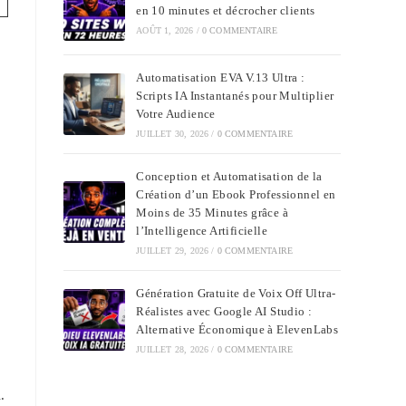
en 10 minutes et décrocher clients
AOÛT 1, 2026
/
0 COMMENTAIRE
Automatisation EVA V.13 Ultra :
Scripts IA Instantanés pour Multiplier
Votre Audience
JUILLET 30, 2026
/
0 COMMENTAIRE
Conception et Automatisation de la
Création d’un Ebook Professionnel en
Moins de 35 Minutes grâce à
l’Intelligence Artificielle
JUILLET 29, 2026
/
0 COMMENTAIRE
Génération Gratuite de Voix Off Ultra-
Réalistes avec Google AI Studio :
Alternative Économique à ElevenLabs
JUILLET 28, 2026
/
0 COMMENTAIRE
.