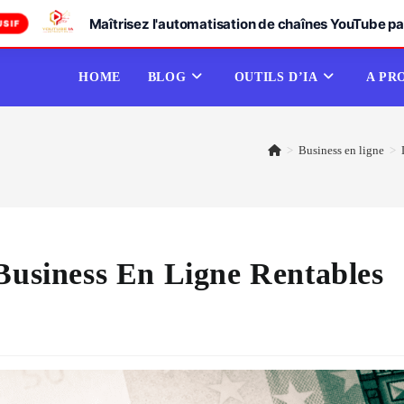
Maîtrisez l'automatisation de chaînes YouTube par
USIF
HOME
BLOG
OUTILS D’IA
A PR
>
Business en ligne
>
 Business En Ligne Rentables