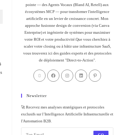
pointe — des Agents Vocaux (Bland AI, Retell) aux
écosystèmes MCP — pour transformer l'intelligence
artificielle en un levier de croissance concret. Mon
approche fusionne design de conversion (via Canva
Enterprise) et ingénierie de systèmes pour maximiser
votre ROI et votre productivité.Que vous cherchiez à
scaler votre closing ou à bâtir une infrastructure SaaS,
vous trouverez ici des guides experts et des protocoles
de déploiement "Direct-to-Action".
é
es
Newsletter
🚀 Recevez mes analyses stratégiques et protocoles
exclusifs sur l’Intelligence Artificielle Infrastructurelle et
l'Automation B2B.