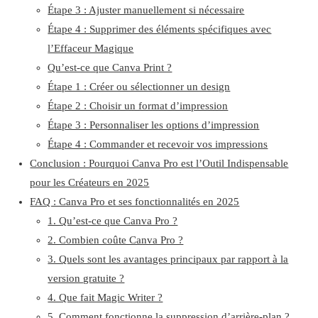
Étape 3 : Ajuster manuellement si nécessaire
Étape 4 : Supprimer des éléments spécifiques avec
l’Effaceur Magique
Qu’est-ce que Canva Print ?
Étape 1 : Créer ou sélectionner un design
Étape 2 : Choisir un format d’impression
Étape 3 : Personnaliser les options d’impression
Étape 4 : Commander et recevoir vos impressions
Conclusion : Pourquoi Canva Pro est l’Outil Indispensable
pour les Créateurs en 2025
FAQ : Canva Pro et ses fonctionnalités en 2025
1. Qu’est-ce que Canva Pro ?
2. Combien coûte Canva Pro ?
3. Quels sont les avantages principaux par rapport à la
version gratuite ?
4. Que fait Magic Writer ?
5. Comment fonctionne la suppression d’arrière-plan ?