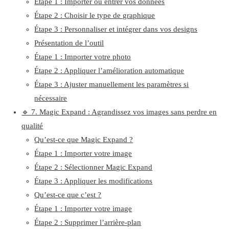
Étape 1 : Importer ou entrer vos données
Étape 2 : Choisir le type de graphique
Étape 3 : Personnaliser et intégrer dans vos designs
Présentation de l’outil
Étape 1 : Importer votre photo
Étape 2 : Appliquer l’amélioration automatique
Étape 3 : Ajuster manuellement les paramètres si
nécessaire
🔹 7. Magic Expand : Agrandissez vos images sans perdre en
qualité
Qu’est-ce que Magic Expand ?
Étape 1 : Importer votre image
Étape 2 : Sélectionner Magic Expand
Étape 3 : Appliquer les modifications
Qu’est-ce que c’est ?
Étape 1 : Importer votre image
Étape 2 : Supprimer l’arrière-plan