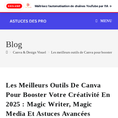
Maîtrisez l'automatisation de chaînes YouTube par l'IA →
EXCLUSIF
Skip
MENU
to
content
Blog
>
Canva & Design Visuel
>
Les meilleurs outils de Canva pour booster vot
Les Meilleurs Outils De Canva
Pour Booster Votre Créativité En
2025 : Magic Writer, Magic
Media Et Astuces Avancées