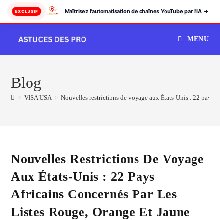
Maîtrisez l'automatisation de chaînes YouTube par l'IA →
EXCLUSIF
Skip
MENU
to
content
Blog
>
VISA USA
>
Nouvelles restrictions de voyage aux États-Unis : 22 pays af
Nouvelles Restrictions De Voyage
Aux États-Unis : 22 Pays
Africains Concernés Par Les
Listes Rouge, Orange Et Jaune