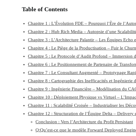
Table of Contents
Chapitre 1 : L’Évolution FDE – Pourquoi l’Ère de l’Aut
Chapitre 2 : Hub Rich Media – Autopsie d’une Scalabilité
Chapitre 3 : L’Architecture Palantir – Les Équipes Echo e
Chapitre 4 : Le Piège de la Productisation – Fuir le Chur
Chapitre 5 : Le Protocole d’Audit Profond – Immersion 
Chapitre 6 : Le Positionnement de Partenaire de Transfo
Chapitre 7 : Le Consultant Augmenté – Prototypage Rap
Chapitre 8 : Cartographie des Inefficacités et Ingénierie 
Chapitre 9 : Ingénierie Financière – Modélisation du C
Chapitre 10 : Déploiement Physique vs Virtuel – L’Impact
Chapitre 11 : Scalabilité Croisée – Industrialiser les Dé
Chapitre 12 : Structuration de l’Équipe Delta – Delivery 
Conclusion : Vers l’Architecture du Profit Persistant
Q:Qu’est-ce que le modèle Forward Deployed Engin