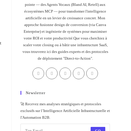
pointe — des Agents Vocaux (Bland AI, Retell) aux
écosystèmes MCP — pour transformer l'intelligence
artificielle en un levier de croissance concret. Mon
approche fusionne design de conversion (via Canva
Enterprise) et ingénierie de systèmes pour maximiser
votre ROI et votre productivité.Que vous cherchiez à
t
scaler votre closing ou à bâtir une infrastructure SaaS,
vous trouverez ici des guides experts et des protocoles
de déploiement "Direct-to-Action".
Newsletter
🚀 Recevez mes analyses stratégiques et protocoles
exclusifs sur l’Intelligence Artificielle Infrastructurelle et
l'Automation B2B.