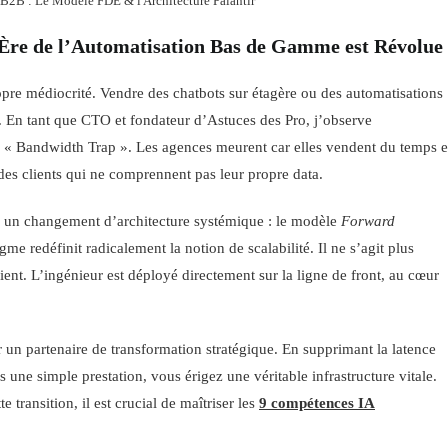
B2B : Le Modèle FDE & l'Architecture Palantir
’Ère de l’Automatisation Bas de Gamme est Révolue
pre médiocrité. Vendre des chatbots sur étagère ou des automatisations
6. En tant que CTO et fondateur d’Astuces des Pro, j’observe
 « Bandwidth Trap ». Les agences meurent car elles vendent du temps e
des clients qui ne comprennent pas leur propre data.
s un changement d’architecture systémique : le modèle
Forward
me redéfinit radicalement la notion de scalabilité. Il ne s’agit plus
lient. L’ingénieur est déployé directement sur la ligne de front, au cœur
ir un partenaire de transformation stratégique. En supprimant la latence
s une simple prestation, vous érigez une véritable infrastructure vitale.
transition, il est crucial de maîtriser les
9 compétences IA