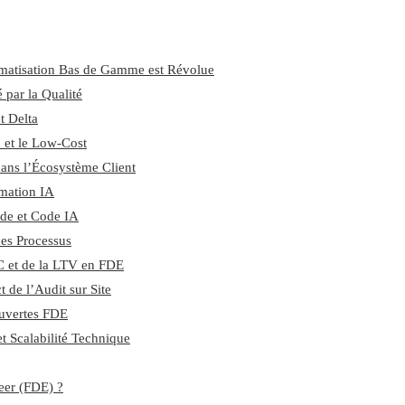
omatisation Bas de Gamme est Révolue
 par la Qualité
t Delta
n et le Low-Cost
dans l’Écosystème Client
rmation IA
ide et Code IA
des Processus
AC et de la LTV en FDE
 de l’Audit sur Site
couvertes FDE
et Scalabilité Technique
eer (FDE) ?