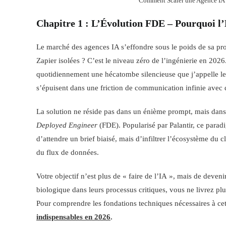
Comment Scaler une Agence IA 
Chapitre 1 : L’Évolution FDE – Pourquoi l
Le marché des agences IA s’effondre sous le poids de sa pro
Zapier isolées ? C’est le niveau zéro de l’ingénierie en 202
quotidiennement une hécatombe silencieuse que j’appelle le
s’épuisent dans une friction de communication infinie avec 
La solution ne réside pas dans un énième prompt, mais dan
Deployed Engineer
(FDE). Popularisé par Palantir, ce paradig
d’attendre un brief biaisé, mais d’infiltrer l’écosystème du c
du flux de données.
Votre objectif n’est plus de « faire de l’IA », mais de deven
biologique dans leurs processus critiques, vous ne livrez plu
Pour comprendre les fondations techniques nécessaires à cette 
indispensables en 2026
.