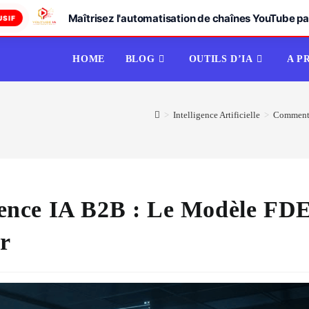
Maîtrisez l'automatisation de chaînes YouTube par
USIF
HOME
BLOG
OUTILS D’IA
A P
>
Intelligence Artificielle
>
Comment 
ence IA B2B : Le Modèle FD
ir