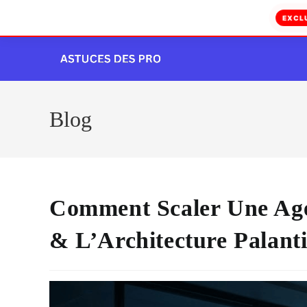
EXCL
Skip
to
content
Blog
Comment Scaler Une Ag
& L’Architecture Palant