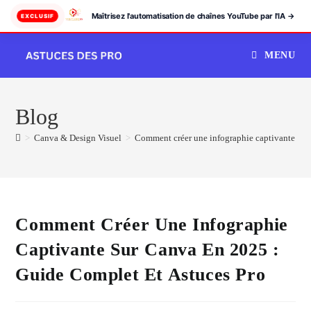
Maîtrisez l'automatisation de chaînes YouTube par l'IA →
EXCLUSIF
Skip
MENU
to
content
Blog
>
Canva & Design Visuel
>
Comment créer une infographie captivante sur 
Comment Créer Une Infographie
Captivante Sur Canva En 2025 :
Guide Complet Et Astuces Pro