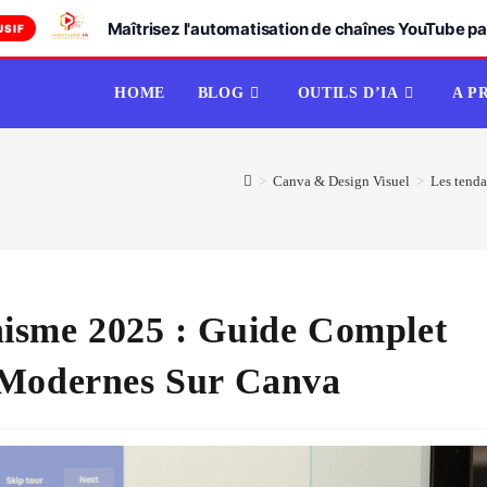
Maîtrisez l'automatisation de chaînes YouTube par
USIF
HOME
BLOG
OUTILS D’IA
A P
>
Canva & Design Visuel
>
Les tenda
isme 2025 : Guide Complet
 Modernes Sur Canva