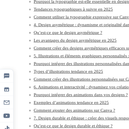
Pourquoi la typographie est-elle essentielle en desig
Tendances typographiques à suivre en 2025
Comment utiliser la typographie expressive sur Canv
4. Design asymétrique : dynamisme et originalité da
Qu’est-ce que le design asymétrique ?
Les avantages du design asymétrique en 2025
Comment créer des designs asymétriques efficaces s
5. Illustrations et éléments graphiques personnalisés
Pourquoi intégrer des illustrations personnalisées dan
Types d’illustrations tendance en 2025
Comment créer des illustrations personnalisées sur 
6. Animations et interactivité : dynamisez vos créat
Pourquoi intégrer des animations dans vos designs ?
Exemples d’animations tendance en 2025
Comment ajouter des animations sur Canva ?
7. Design durable et éthique : créer des visuels res
Qu’est-ce que le design durable et éthique ?