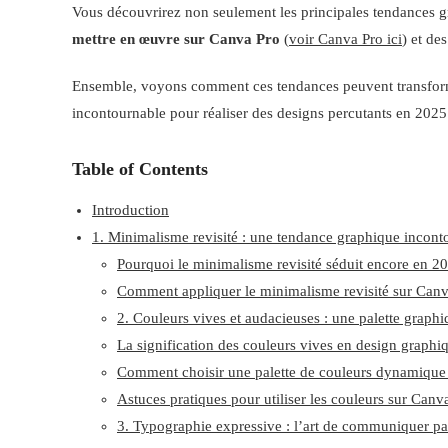
Vous découvrirez non seulement les principales tendances g
mettre en œuvre sur Canva Pro
(
voir Canva Pro ici
) et de
Ensemble, voyons comment ces tendances peuvent transform
incontournable pour réaliser des designs percutants en 2025
Table of Contents
Introduction
1. Minimalisme revisité : une tendance graphique incon
Pourquoi le minimalisme revisité séduit encore en 2
Comment appliquer le minimalisme revisité sur Canv
2. Couleurs vives et audacieuses : une palette graph
La signification des couleurs vives en design graphi
Comment choisir une palette de couleurs dynamique
Astuces pratiques pour utiliser les couleurs sur Canv
3. Typographie expressive : l’art de communiquer pa