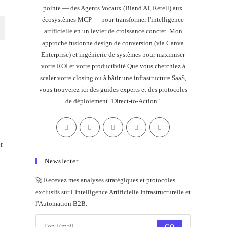
pointe — des Agents Vocaux (Bland AI, Retell) aux
écosystèmes MCP — pour transformer l'intelligence
artificielle en un levier de croissance concret. Mon
approche fusionne design de conversion (via Canva
Enterprise) et ingénierie de systèmes pour maximiser
votre ROI et votre productivité.Que vous cherchiez à
scaler votre closing ou à bâtir une infrastructure SaaS,
vous trouverez ici des guides experts et des protocoles
de déploiement "Direct-to-Action".
r
Newsletter
🚀 Recevez mes analyses stratégiques et protocoles
exclusifs sur l’Intelligence Artificielle Infrastructurelle et
l'Automation B2B.