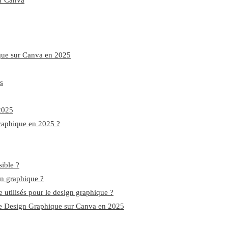
ur Canva
ique sur Canva en 2025
s
2025
graphique en 2025 ?
sible ?
gn graphique ?
 utilisés pour le design graphique ?
de Design Graphique sur Canva en 2025