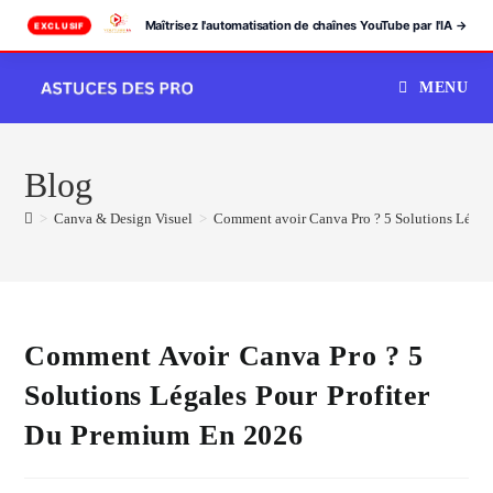
Maîtrisez l'automatisation de chaînes YouTube par l'IA →
EXCLUSIF
Skip
MENU
to
content
Blog
>
Canva & Design Visuel
>
Comment avoir Canva Pro ? 5 Solutions Légale
Comment Avoir Canva Pro ? 5
Solutions Légales Pour Profiter
Du Premium En 2026