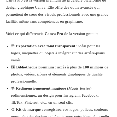
Canva Pro
est la version premium de la célèbre plateforme de
design graphique
Canva
. Elle offre des outils avancés qui
permettent de créer des visuels professionnels avec une grande
facilité, même sans compétences en graphisme.
Voici ce qui différencie
Canva Pro
de la version gratuite :
🎯
Exportation avec fond transparent
: idéal pour les
logos, maquettes ou objets à intégrer sur des arrière-plans
variés.
🖼️
Bibliothèque premium
: accès à plus de
100 millions
de
photos, vidéos, icônes et éléments graphiques de qualité
professionnelle.
🔁
Redimensionnement magique
(
Magic Resize
) :
redimensionnez un design pour Instagram, Facebook,
TikTok, Pinterest, etc., en un seul clic.
🎨
Kit de marque
: enregistrez vos logos, polices, couleurs
pour créer des designs cohérents avec votre identité visuelle.