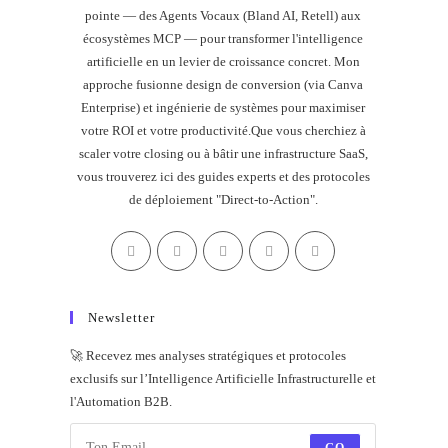
pointe — des Agents Vocaux (Bland AI, Retell) aux
écosystèmes MCP — pour transformer l'intelligence
artificielle en un levier de croissance concret. Mon
approche fusionne design de conversion (via Canva
Enterprise) et ingénierie de systèmes pour maximiser
votre ROI et votre productivité.Que vous cherchiez à
scaler votre closing ou à bâtir une infrastructure SaaS,
vous trouverez ici des guides experts et des protocoles
de déploiement "Direct-to-Action".
Newsletter
🚀 Recevez mes analyses stratégiques et protocoles
exclusifs sur l’Intelligence Artificielle Infrastructurelle et
l'Automation B2B.