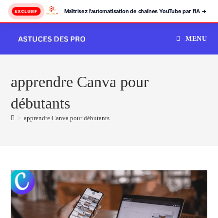
Maîtrisez l'automatisation de chaînes YouTube par l'IA →
EXCLUSIF
Skip
MENU
to
content
apprendre Canva pour
débutants
>
apprendre Canva pour débutants