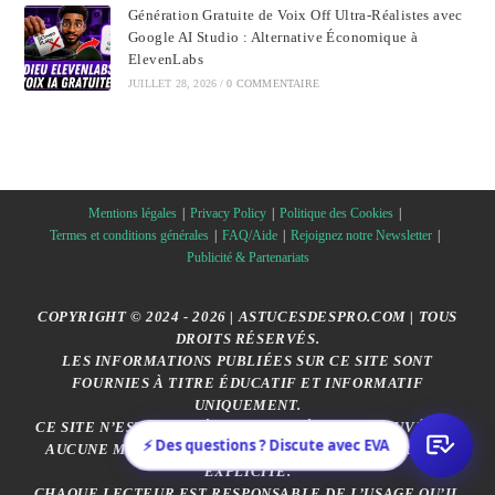
Génération Gratuite de Voix Off Ultra-Réalistes avec
Google AI Studio : Alternative Économique à
ElevenLabs
JUILLET 28, 2026
/
0 COMMENTAIRE
Mentions légales
Privacy Policy
Politique des Cookies
Termes et conditions générales
FAQ/Aide
Rejoignez notre Newsletter
Publicité & Partenariats
COPYRIGHT © 2024 - 2026 | ASTUCESDESPRO.COM | TOUS
DROITS RÉSERVÉS.
LES INFORMATIONS PUBLIÉES SUR CE SITE SONT
FOURNIES À TITRE ÉDUCATIF ET INFORMATIF
UNIQUEMENT.
CE SITE N’EST AFFILIÉ, SPONSORISÉ OU APPROUVÉ PAR
⚡ Des questions ? Discute avec EVA
AUCUNE MARQUE CITÉE, SAUF MENTION CONTRAIRE
EXPLICITE.
CHAQUE LECTEUR EST RESPONSABLE DE L’USAGE QU’IL