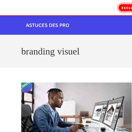
EXCL
Skip
to
content
branding visuel