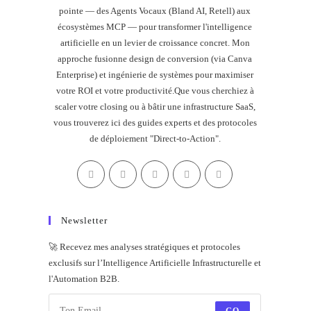
pointe — des Agents Vocaux (Bland AI, Retell) aux
écosystèmes MCP — pour transformer l'intelligence
artificielle en un levier de croissance concret. Mon
approche fusionne design de conversion (via Canva
Enterprise) et ingénierie de systèmes pour maximiser
votre ROI et votre productivité.Que vous cherchiez à
scaler votre closing ou à bâtir une infrastructure SaaS,
vous trouverez ici des guides experts et des protocoles
de déploiement "Direct-to-Action".
Newsletter
🚀 Recevez mes analyses stratégiques et protocoles
exclusifs sur l’Intelligence Artificielle Infrastructurelle et
l'Automation B2B.