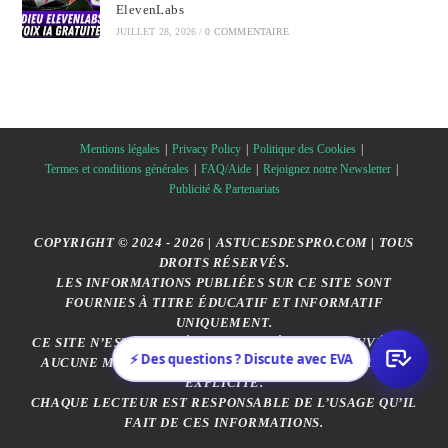
ElevenLabs
JUILLET 28, 2026
/
0 COMMENTAIRE
Mentions légales
Privacy Policy
Politique des Cookies
Termes et conditions générales
FAQ/Aide
Rejoignez notre Newsletter
Publicité & Partenariats
COPYRIGHT © 2024 - 2026 | ASTUCESDESPRO.COM | TOUS
DROITS RÉSERVÉS.
LES INFORMATIONS PUBLIÉES SUR CE SITE SONT
FOURNIES À TITRE ÉDUCATIF ET INFORMATIF
UNIQUEMENT.
CE SITE N’EST AFFILIÉ, SPONSORISÉ OU APPROUVÉ PAR
⚡ Des questions ? Discute avec EVA
AUCUNE MARQUE CITÉE, SAUF MENTION CONTRAIRE
EXPLICITE.
CHAQUE LECTEUR EST RESPONSABLE DE L’USAGE QU’IL
FAIT DE CES INFORMATIONS.