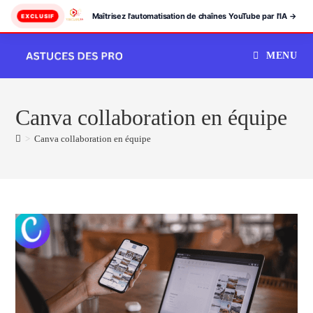
Maîtrisez l'automatisation de chaînes YouTube par l'IA →
EXCLUSIF
Skip
MENU
to
content
Canva collaboration en équipe
>
Canva collaboration en équipe