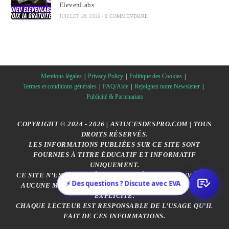
ElevenLabs
JUILLET 28, 2026
/
0 COMMENTAIRE
Mentions légales
Privacy Policy
Politique des Cookies
Termes et conditions générales
FAQ/Aide
Rejoignez notre Newsletter
Publicité & Partenariats
COPYRIGHT © 2024 - 2026 | ASTUCESDESPRO.COM | TOUS
DROITS RÉSERVÉS.
LES INFORMATIONS PUBLIÉES SUR CE SITE SONT
FOURNIES À TITRE ÉDUCATIF ET INFORMATIF
UNIQUEMENT.
CE SITE N’EST AFFILIÉ, SPONSORISÉ OU APPROUVÉ PAR
⚡ Des questions ? Discute avec EVA
AUCUNE MARQUE CITÉE, SAUF MENTION CONTRAIRE
EXPLICITE.
CHAQUE LECTEUR EST RESPONSABLE DE L’USAGE QU’IL
FAIT DE CES INFORMATIONS.