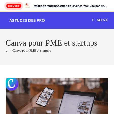
Maîtrisez l'automatisation de chaînes YouTube par l'IA →
EXCLUSIF
Skip
MENU
to
content
Canva pour PME et startups
>
Canva pour PME et startups