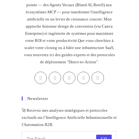
pointe — des Agents Vocaux (Bland AI, Retell) aux
écosystèmes MCP — pour transformer l'intelligence
artificielle en un levier de croissance concret. Mon
approche fusionne design de conversion (via Canva
Enterprise) et ingénierie de systèmes pour maximiser
votre ROI et votre productivité.Que vous cherchiez à
scaler votre closing ou à bâtir une infrastructure SaaS,
vous trouverez ici des guides experts et des protocoles
de déploiement "Direct-to-Action".
Newsletter
🚀 Recevez mes analyses stratégiques et protocoles
exclusifs sur l’Intelligence Artificielle Infrastructurelle et
l'Automation B2B.