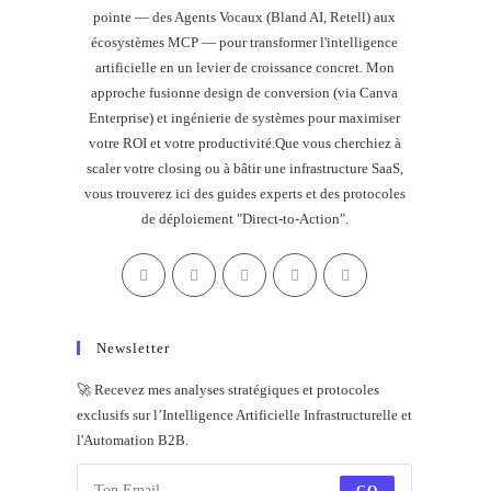
pointe — des Agents Vocaux (Bland AI, Retell) aux
écosystèmes MCP — pour transformer l'intelligence
artificielle en un levier de croissance concret. Mon
approche fusionne design de conversion (via Canva
Enterprise) et ingénierie de systèmes pour maximiser
votre ROI et votre productivité.Que vous cherchiez à
scaler votre closing ou à bâtir une infrastructure SaaS,
vous trouverez ici des guides experts et des protocoles
de déploiement "Direct-to-Action".
Newsletter
🚀 Recevez mes analyses stratégiques et protocoles
exclusifs sur l’Intelligence Artificielle Infrastructurelle et
l'Automation B2B.