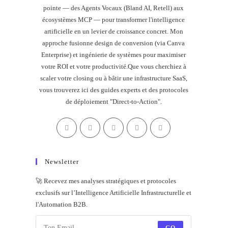
pointe — des Agents Vocaux (Bland AI, Retell) aux
écosystèmes MCP — pour transformer l'intelligence
artificielle en un levier de croissance concret. Mon
approche fusionne design de conversion (via Canva
Enterprise) et ingénierie de systèmes pour maximiser
votre ROI et votre productivité.Que vous cherchiez à
scaler votre closing ou à bâtir une infrastructure SaaS,
vous trouverez ici des guides experts et des protocoles
de déploiement "Direct-to-Action".
Newsletter
🚀 Recevez mes analyses stratégiques et protocoles
exclusifs sur l’Intelligence Artificielle Infrastructurelle et
l'Automation B2B.