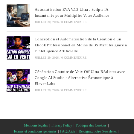
Automatisation EVA V.13 Ultra : Scripts IA
Instantanés pour Multiplier Votre Audience
JUILLET 30, 2026
/
0 COMMENTAIRE
Conception et Automatisation de la Création d’un
Ebook Professionnel en Moins de 35 Minutes grâce à
l’Intelligence Artificielle
JUILLET 29, 2026
/
0 COMMENTAIRE
Génération Gratuite de Voix Off Ultra-Réalistes avec
Google AI Studio : Alternative Économique à
ElevenLabs
JUILLET 28, 2026
/
0 COMMENTAIRE
Mentions légales
Privacy Policy
Politique des Cookies
Termes et conditions générales
FAQ/Aide
Rejoignez notre Newsletter