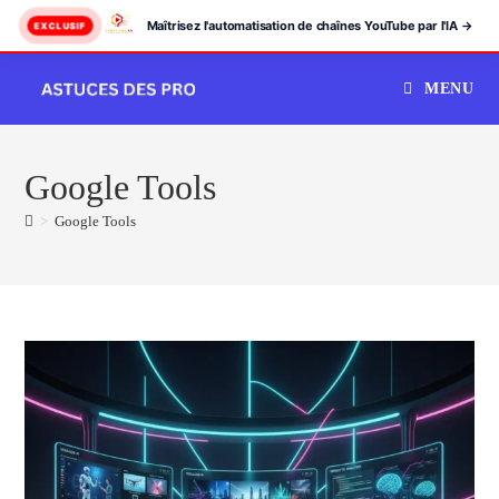
Maîtrisez l'automatisation de chaînes YouTube par l'IA →
EXCLUSIF
Skip
MENU
to
content
Google Tools
>
Google Tools