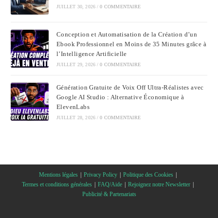
JUILLET 30, 2026
/
0 COMMENTAIRE
Conception et Automatisation de la Création d’un
Ebook Professionnel en Moins de 35 Minutes grâce à
l’Intelligence Artificielle
JUILLET 29, 2026
/
0 COMMENTAIRE
Génération Gratuite de Voix Off Ultra-Réalistes avec
Google AI Studio : Alternative Économique à
ElevenLabs
JUILLET 28, 2026
/
0 COMMENTAIRE
Mentions légales
Privacy Policy
Politique des Cookies
Termes et conditions générales
FAQ/Aide
Rejoignez notre Newsletter
Publicité & Partenariats