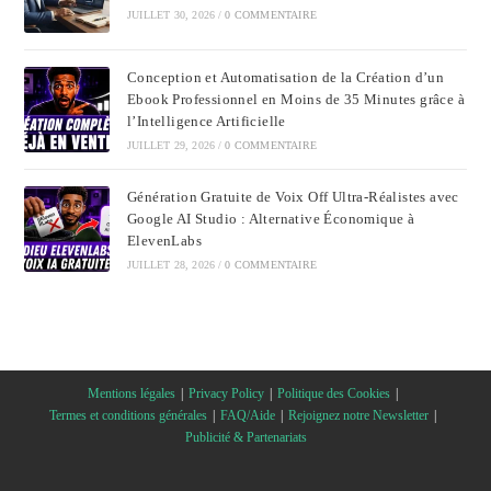
JUILLET 30, 2026
/
0 COMMENTAIRE
Conception et Automatisation de la Création d’un
Ebook Professionnel en Moins de 35 Minutes grâce à
l’Intelligence Artificielle
JUILLET 29, 2026
/
0 COMMENTAIRE
Génération Gratuite de Voix Off Ultra-Réalistes avec
Google AI Studio : Alternative Économique à
ElevenLabs
JUILLET 28, 2026
/
0 COMMENTAIRE
Mentions légales
Privacy Policy
Politique des Cookies
Termes et conditions générales
FAQ/Aide
Rejoignez notre Newsletter
Publicité & Partenariats