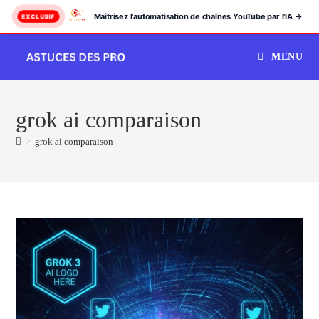
Maîtrisez l'automatisation de chaînes YouTube par l'IA →
EXCLUSIF
Skip
MENU
to
content
grok ai comparaison
>
grok ai comparaison