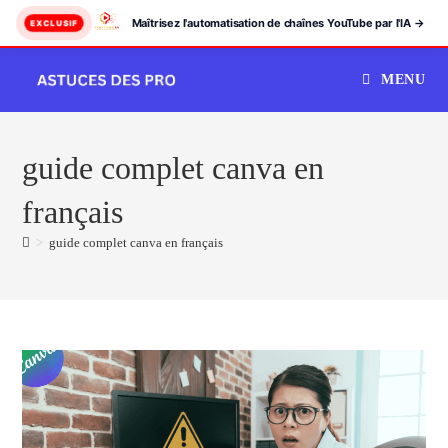
Maîtrisez l'automatisation de chaînes YouTube par l'IA →
EXCLUSIF
Skip
MENU
to
content
guide complet canva en
français
>
guide complet canva en français