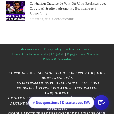
Génération Gratuite de Voix Off Ultra-Réalistes avec
Google AI Studio : Alternative Économique à
ElevenLabs
JUILLET 28, 2026
/
0 COMMENTAIRE
Mentions légales
Privacy Policy
Politique des Cookies
Termes et conditions générales
FAQ/Aide
Rejoignez notre Newsletter
Publicité & Partenariats
COPYRIGHT © 2024 - 2026 | ASTUCESDESPRO.COM | TOUS
DROITS RÉSERVÉS.
LES INFORMATIONS PUBLIÉES SUR CE SITE SONT
FOURNIES À TITRE ÉDUCATIF ET INFORMATIF
UNIQUEMENT.
CE SITE N’EST AFFILIÉ, SPONSORISÉ OU APPROUVÉ PAR
⚡ Des questions ? Discute avec EVA
AUCUNE MARQUE CITÉE, SAUF MENTION CONTRAIRE
EXPLICITE.
CHAQUE LECTEUR EST RESPONSABLE DE L’USAGE QU’IL