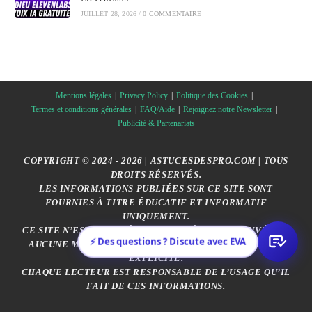
JUILLET 28, 2026
/
0 COMMENTAIRE
Mentions légales
Privacy Policy
Politique des Cookies
Termes et conditions générales
FAQ/Aide
Rejoignez notre Newsletter
Publicité & Partenariats
COPYRIGHT © 2024 - 2026 | ASTUCESDESPRO.COM | TOUS
DROITS RÉSERVÉS.
LES INFORMATIONS PUBLIÉES SUR CE SITE SONT
FOURNIES À TITRE ÉDUCATIF ET INFORMATIF
UNIQUEMENT.
CE SITE N’EST AFFILIÉ, SPONSORISÉ OU APPROUVÉ PAR
⚡ Des questions ? Discute avec EVA
AUCUNE MARQUE CITÉE, SAUF MENTION CONTRAIRE
EXPLICITE.
CHAQUE LECTEUR EST RESPONSABLE DE L’USAGE QU’IL
FAIT DE CES INFORMATIONS.