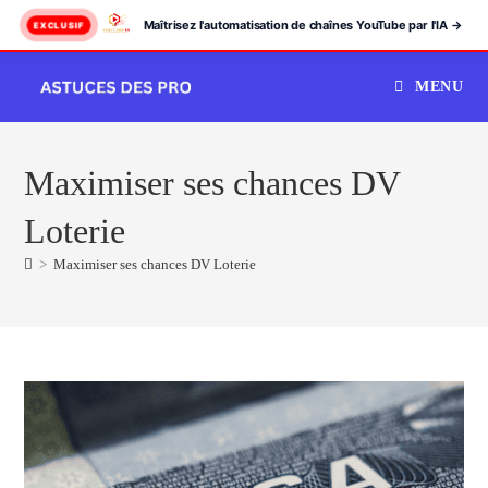
Maîtrisez l'automatisation de chaînes YouTube par l'IA →
EXCLUSIF
Skip
MENU
to
content
Maximiser ses chances DV
Loterie
>
Maximiser ses chances DV Loterie