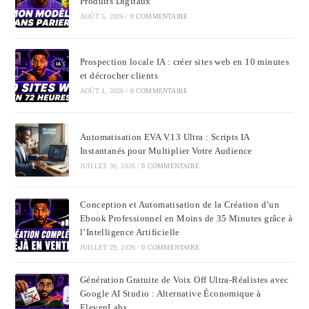
Produits Digitaux
AOÛT 5, 2026
/
0 COMMENTAIRE
Prospection locale IA : créer sites web en 10 minutes
et décrocher clients
AOÛT 1, 2026
/
0 COMMENTAIRE
Automatisation EVA V.13 Ultra : Scripts IA
Instantanés pour Multiplier Votre Audience
JUILLET 30, 2026
/
0 COMMENTAIRE
Conception et Automatisation de la Création d’un
Ebook Professionnel en Moins de 35 Minutes grâce à
l’Intelligence Artificielle
JUILLET 29, 2026
/
0 COMMENTAIRE
Génération Gratuite de Voix Off Ultra-Réalistes avec
Google AI Studio : Alternative Économique à
ElevenLabs