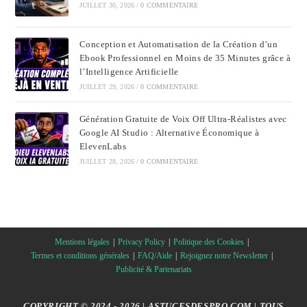
JUILLET 30, 2026
/
0 COMMENTAIRE
Conception et Automatisation de la Création d’un
Ebook Professionnel en Moins de 35 Minutes grâce à
l’Intelligence Artificielle
JUILLET 29, 2026
/
0 COMMENTAIRE
Génération Gratuite de Voix Off Ultra-Réalistes avec
Google AI Studio : Alternative Économique à
ElevenLabs
JUILLET 28, 2026
/
0 COMMENTAIRE
Mentions légales
Privacy Policy
Politique des Cookies
Termes et conditions générales
FAQ/Aide
Rejoignez notre Newsletter
Publicité & Partenariats
COPYRIGHT © 2024 - 2026 | ASTUCESDESPRO.COM | TOUS