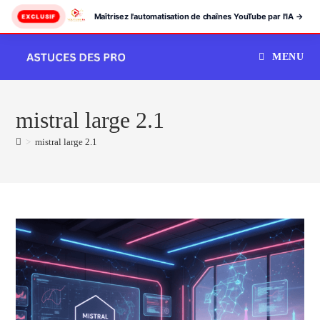
Maîtrisez l'automatisation de chaînes YouTube par l'IA →
EXCLUSIF
Skip
MENU
to
content
mistral large 2.1
>
mistral large 2.1