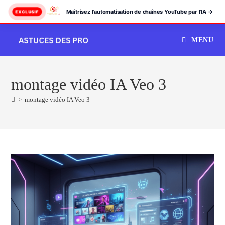
Maîtrisez l'automatisation de chaînes YouTube par l'IA →
EXCLUSIF
Skip
MENU
to
content
montage vidéo IA Veo 3
>
montage vidéo IA Veo 3