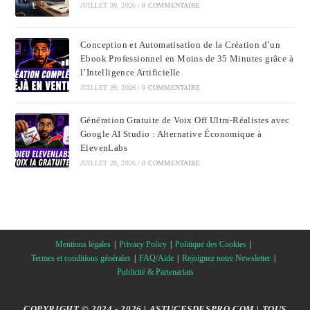
JUILLET 30, 2026
/
0 COMMENTAIRE
Conception et Automatisation de la Création d’un
Ebook Professionnel en Moins de 35 Minutes grâce à
l’Intelligence Artificielle
JUILLET 29, 2026
/
0 COMMENTAIRE
Génération Gratuite de Voix Off Ultra-Réalistes avec
Google AI Studio : Alternative Économique à
ElevenLabs
JUILLET 28, 2026
/
0 COMMENTAIRE
Mentions légales
Privacy Policy
Politique des Cookies
Termes et conditions générales
FAQ/Aide
Rejoignez notre Newsletter
Publicité & Partenariats
COPYRIGHT © 2024 - 2026 | ASTUCESDESPRO.COM | TOUS