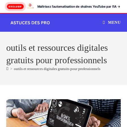
Maîtrisez l'automatisation de chaînes YouTube par l'IA →
EXCLUSIF
Skip
MENU
to
content
outils et ressources digitales
gratuits pour professionnels
>
outils et ressources digitales gratuits pour professionnels