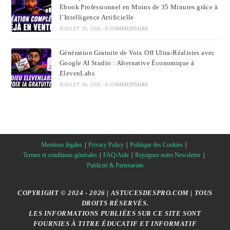
Ebook Professionnel en Moins de 35 Minutes grâce à
l’Intelligence Artificielle
JUILLET 29, 2026
/
0 COMMENTAIRE
Génération Gratuite de Voix Off Ultra-Réalistes avec
Google AI Studio : Alternative Économique à
ElevenLabs
JUILLET 28, 2026
/
0 COMMENTAIRE
Mentions légales
Privacy Policy
Politique des Cookies
Termes et conditions générales
FAQ/Aide
Rejoignez notre Newsletter
Publicité & Partenariats
COPYRIGHT © 2024 - 2026 | ASTUCESDESPRO.COM | TOUS
DROITS RÉSERVÉS.
LES INFORMATIONS PUBLIÉES SUR CE SITE SONT
FOURNIES À TITRE ÉDUCATIF ET INFORMATIF