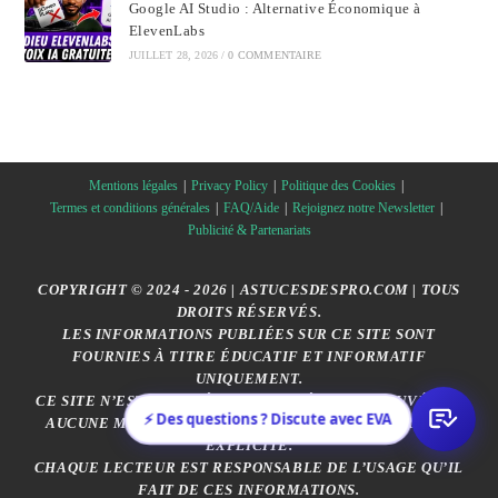
Google AI Studio : Alternative Économique à
ElevenLabs
JUILLET 28, 2026
/
0 COMMENTAIRE
Mentions légales
Privacy Policy
Politique des Cookies
Termes et conditions générales
FAQ/Aide
Rejoignez notre Newsletter
Publicité & Partenariats
COPYRIGHT © 2024 - 2026 | ASTUCESDESPRO.COM | TOUS
DROITS RÉSERVÉS.
LES INFORMATIONS PUBLIÉES SUR CE SITE SONT
FOURNIES À TITRE ÉDUCATIF ET INFORMATIF
UNIQUEMENT.
CE SITE N’EST AFFILIÉ, SPONSORISÉ OU APPROUVÉ PAR
⚡ Des questions ? Discute avec EVA
AUCUNE MARQUE CITÉE, SAUF MENTION CONTRAIRE
EXPLICITE.
CHAQUE LECTEUR EST RESPONSABLE DE L’USAGE QU’IL
FAIT DE CES INFORMATIONS.