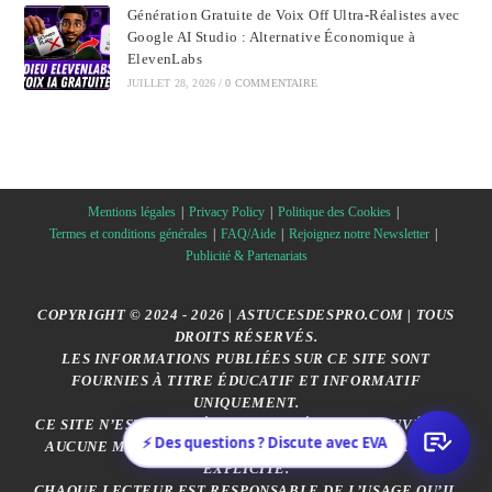
Génération Gratuite de Voix Off Ultra-Réalistes avec
Google AI Studio : Alternative Économique à
ElevenLabs
JUILLET 28, 2026
/
0 COMMENTAIRE
Mentions légales
Privacy Policy
Politique des Cookies
Termes et conditions générales
FAQ/Aide
Rejoignez notre Newsletter
Publicité & Partenariats
COPYRIGHT © 2024 - 2026 | ASTUCESDESPRO.COM | TOUS
DROITS RÉSERVÉS.
LES INFORMATIONS PUBLIÉES SUR CE SITE SONT
FOURNIES À TITRE ÉDUCATIF ET INFORMATIF
UNIQUEMENT.
CE SITE N’EST AFFILIÉ, SPONSORISÉ OU APPROUVÉ PAR
⚡ Des questions ? Discute avec EVA
AUCUNE MARQUE CITÉE, SAUF MENTION CONTRAIRE
EXPLICITE.
CHAQUE LECTEUR EST RESPONSABLE DE L’USAGE QU’IL