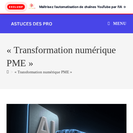
Maîtrisez l'automatisation de chaînes YouTube par l'IA →
EXCLUSIF
Skip
MENU
to
content
« Transformation numérique
PME »
>
« Transformation numérique PME »