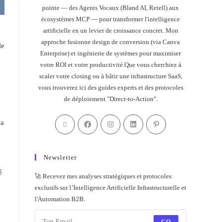
pointe — des Agents Vocaux (Bland AI, Retell) aux
écosystèmes MCP — pour transformer l'intelligence
artificielle en un levier de croissance concret. Mon
approche fusionne design de conversion (via Canva
le
Enterprise) et ingénierie de systèmes pour maximiser
votre ROI et votre productivité.Que vous cherchiez à
scaler votre closing ou à bâtir une infrastructure SaaS,
vous trouverez ici des guides experts et des protocoles
de déploiement "Direct-to-Action".
sa
Newsletter
é
🚀 Recevez mes analyses stratégiques et protocoles
;
exclusifs sur l’Intelligence Artificielle Infrastructurelle et
l'Automation B2B.