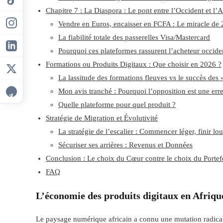
Chapitre 7 : La Diaspora : Le pont entre l’Occident et l’
Vendre en Euros, encaisser en FCFA : Le miracle de
La fiabilité totale des passerelles Visa/Mastercard
Pourquoi ces plateformes rassurent l’acheteur occide
Formations ou Produits Digitaux : Que choisir en 2026 ?
La lassitude des formations fleuves vs le succès des
Mon avis tranché : Pourquoi l’opposition est une err
Quelle plateforme pour quel produit ?
Stratégie de Migration et Évolutivité
La stratégie de l’escalier : Commencer léger, finir lo
Sécuriser ses arrières : Revenus et Données
Conclusion : Le choix du Cœur contre le choix du Portef
FAQ
L’économie des produits digitaux en Afriqu
Le paysage numérique africain a connu une mutation radica