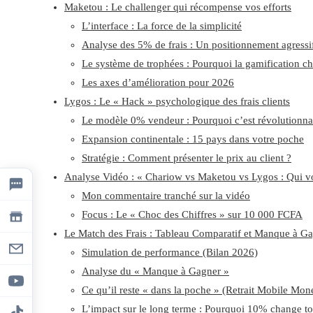
Maketou : Le challenger qui récompense vos efforts
L’interface : La force de la simplicité
Analyse des 5% de frais : Un positionnement agressi
Le système de trophées : Pourquoi la gamification c
Les axes d’amélioration pour 2026
Lygos : Le « Hack » psychologique des frais clients
Le modèle 0% vendeur : Pourquoi c’est révolutionna
Expansion continentale : 15 pays dans votre poche
Stratégie : Comment présenter le prix au client ?
Analyse Vidéo : « Chariow vs Maketou vs Lygos : Qui vo
Mon commentaire tranché sur la vidéo
Focus : Le « Choc des Chiffres » sur 10 000 FCFA
Le Match des Frais : Tableau Comparatif et Manque à G
Simulation de performance (Bilan 2026)
Analyse du « Manque à Gagner »
Ce qu’il reste « dans la poche » (Retrait Mobile Mon
L’impact sur le long terme : Pourquoi 10% change to