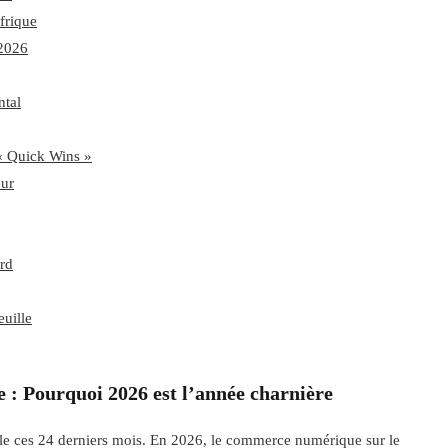
Afrique
 2026
ntal
 « Quick Wins »
eur
urd
euille
e : Pourquoi 2026 est l’année charnière
le ces 24 derniers mois. En 2026, le commerce numérique sur le