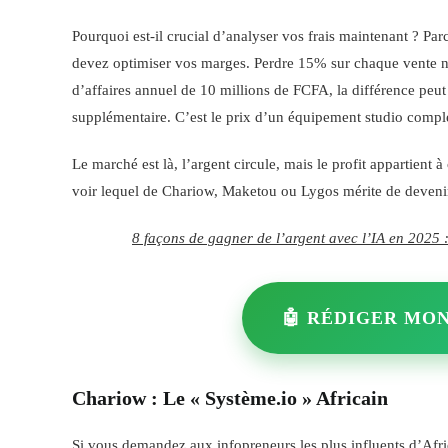
Pourquoi est-il crucial d’analyser vos frais maintenant ? Par
devez optimiser vos marges. Perdre 15% sur chaque vente n
d’affaires annuel de 10 millions de FCFA, la différence peut
supplémentaire. C’est le prix d’un équipement studio comple
Le marché est là, l’argent circule, mais le profit appartient à
voir lequel de Chariow, Maketou ou Lygos mérite de devenir
8 façons de gagner de l’argent avec l’IA en 2025 :
🤖 RÉDIGER MON
Chariow : Le « Système.io » Africain
Si vous demandez aux infopreneurs les plus influents d’Afri