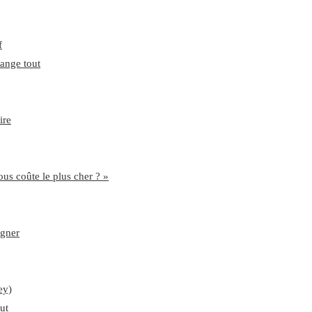
f
hange tout
ire
us coûte le plus cher ? »
agner
ey)
ut