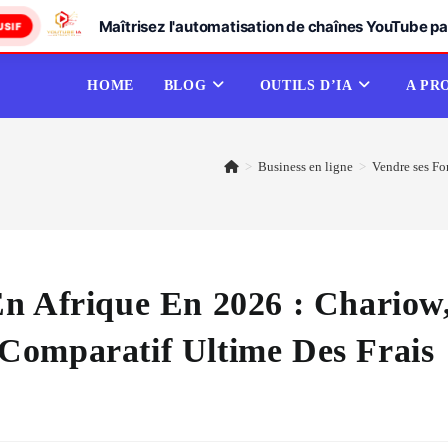
Maîtrisez l'automatisation de chaînes YouTube par
USIF
HOME
BLOG
OUTILS D’IA
A PR
>
Business en ligne
>
Vendre ses Fo
n Afrique En 2026 : Chariow
Comparatif Ultime Des Frais