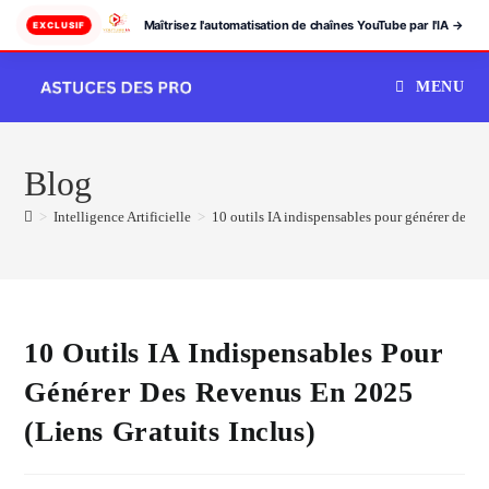
Maîtrisez l'automatisation de chaînes YouTube par l'IA →
EXCLUSIF
Skip
MENU
to
content
Blog
>
Intelligence Artificielle
>
10 outils IA indispensables pour générer des re
10 Outils IA Indispensables Pour
Générer Des Revenus En 2025
(liens Gratuits Inclus)