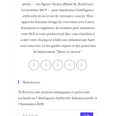
pointe — des Agents Vocaux (Bland AI, Retell) aux
écosystèmes MCP — pour transformer l'intelligence
artificielle en un levier de croissance concret. Mon
approche fusionne design de conversion (via Canva
Enterprise) et ingénierie de systèmes pour maximiser
votre ROI et votre productivité.Que vous cherchiez à
scaler votre closing ou à bâtir une infrastructure SaaS,
vous trouverez ici des guides experts et des protocoles
de déploiement "Direct-to-Action".
Newsletter
🚀 Recevez mes analyses stratégiques et protocoles
exclusifs sur l’Intelligence Artificielle Infrastructurelle et
l'Automation B2B.