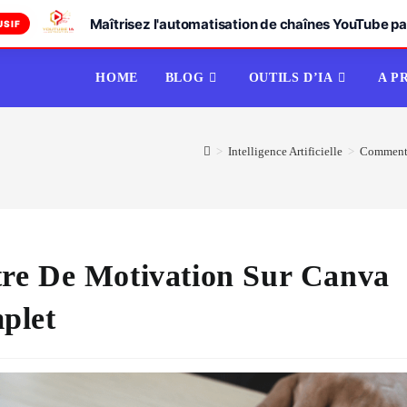
Maîtrisez l'automatisation de chaînes YouTube par
USIF
HOME
BLOG
OUTILS D’IA
A P
>
Intelligence Artificielle
>
Comment f
re De Motivation Sur Canva
plet