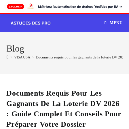
Maîtrisez l'automatisation de chaînes YouTube par l'IA →
EXCLUSIF
Skip
MENU
to
content
Blog
>
VISA USA
>
Documents requis pour les gagnants de la loterie DV 2026 : 
Documents Requis Pour Les
Gagnants De La Loterie DV 2026
: Guide Complet Et Conseils Pour
Préparer Votre Dossier