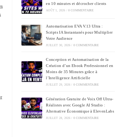
en 10 minutes et décrocher clients
es
AOÛT 1, 2026
/
0 COMMENTAIRE
s
Automatisation EVA V.13 Ultra :
Scripts IA Instantanés pour Multiplier
Votre Audience
JUILLET 30, 2026
/
0 COMMENTAIRE
Conception et Automatisation de la
Création d’un Ebook Professionnel en
Moins de 35 Minutes grâce à
l’Intelligence Artificielle
JUILLET 29, 2026
/
0 COMMENTAIRE
er
Génération Gratuite de Voix Off Ultra-
Réalistes avec Google AI Studio :
Alternative Économique à ElevenLabs
JUILLET 28, 2026
/
0 COMMENTAIRE