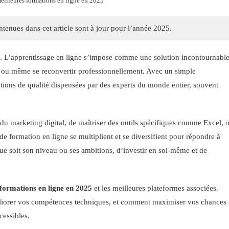
eilleures formations en ligne en 2025
tenues dans cet article sont à jour pour l’année 2025.
5. L’apprentissage en ligne s’impose comme une solution incontournabl
e ou même se reconvertir professionnellement. Avec un simple
ions de qualité dispensées par des experts du monde entier, souvent
du marketing digital, de maîtriser des outils spécifiques comme Excel, 
e formation en ligne se multiplient et se diversifient pour répondre à
ue soit son niveau ou ses ambitions, d’investir en soi-même et de
 formations en ligne en 2025
et les meilleures plateformes associées.
iorer vos compétences techniques, et comment maximiser vos chances
cessibles.