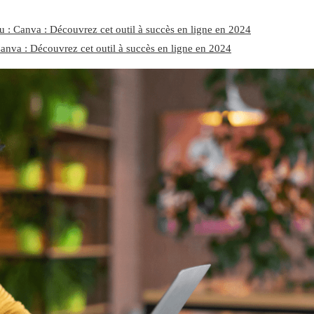
u : Canva : Découvrez cet outil à succès en ligne en 2024
anva : Découvrez cet outil à succès en ligne en 2024