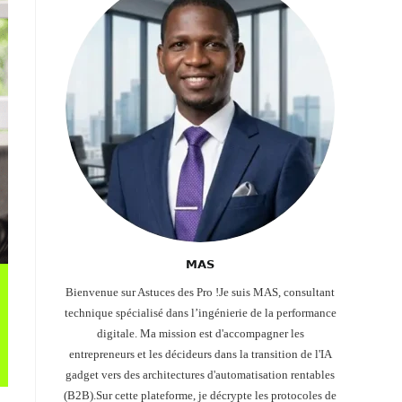
𝗠𝗔𝗦
Bienvenue sur Astuces des Pro !Je suis MAS, consultant
technique spécialisé dans l’ingénierie de la performance
digitale. Ma mission est d'accompagner les
entrepreneurs et les décideurs dans la transition de l'IA
gadget vers des architectures d'automatisation rentables
(B2B).Sur cette plateforme, je décrypte les protocoles de