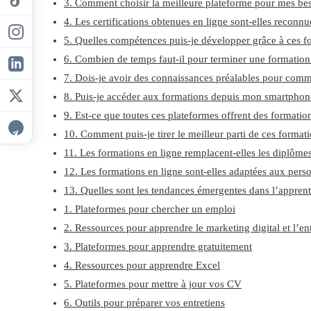
3. Comment choisir la meilleure plateforme pour mes be
4. Les certifications obtenues en ligne sont-elles reconn
5. Quelles compétences puis-je développer grâce à ces f
6. Combien de temps faut-il pour terminer une formation
7. Dois-je avoir des connaissances préalables pour com
8. Puis-je accéder aux formations depuis mon smartphon
9. Est-ce que toutes ces plateformes offrent des formation
10. Comment puis-je tirer le meilleur parti de ces formati
11. Les formations en ligne remplacent-elles les diplômes
12. Les formations en ligne sont-elles adaptées aux pers
13. Quelles sont les tendances émergentes dans l’apprent
1. Plateformes pour chercher un emploi
2. Ressources pour apprendre le marketing digital et l’en
3. Plateformes pour apprendre gratuitement
4. Ressources pour apprendre Excel
5. Plateformes pour mettre à jour vos CV
6. Outils pour préparer vos entretiens